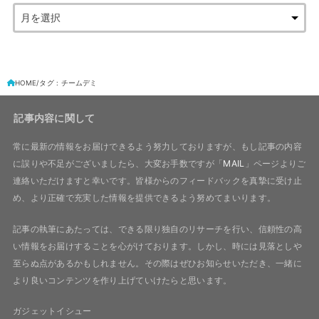
HOME
タグ : チームデミ
記事内容に関して
常に最新の情報をお届けできるよう努力しておりますが、もし記事の内容
に誤りや不足がございましたら、大変お手数ですが「
MAIL
」ページよりご
連絡いただけますと幸いです。皆様からのフィードバックを真摯に受け止
め、より正確で充実した情報を提供できるよう努めてまいります。
記事の執筆にあたっては、できる限り独自のリサーチを行い、信頼性の高
い情報をお届けすることを心がけております。しかし、時には見落としや
至らぬ点があるかもしれません。その際はぜひお知らせいただき、一緒に
より良いコンテンツを作り上げていけたらと思います。
ガジェットイシュー