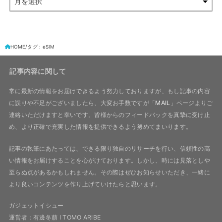
HOME
タグ : eSIM
記事内容に関して
常に最新の情報をお届けできるよう努力しておりますが、もし記事の内容
に誤りや不足がございましたら、大変お手数ですが「
MAIL
」ページよりご
連絡いただけますと幸いです。皆様からのフィードバックを真摯に受け止
め、より正確で充実した情報を提供できるよう努めてまいります。
記事の執筆にあたっては、できる限り独自のリサーチを行い、信頼性の高
い情報をお届けすることを心がけております。しかし、時には見落としや
至らぬ点があるかもしれません。その際はぜひお知らせいただき、一緒に
より良いコンテンツを作り上げていけたらと思います。
ガジェットイシュー
運営者：有邊冬萠 I TOMO ARIBE