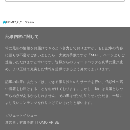
HOME
タグ : Steam
記事内容に関して
常に最新の情報をお届けできるよう努力しておりますが、もし記事の内容
に誤りや不足がございましたら、大変お手数ですが「
MAIL
」ページよりご
連絡いただけますと幸いです。皆様からのフィードバックを真摯に受け止
め、より正確で充実した情報を提供できるよう努めてまいります。
記事の執筆にあたっては、できる限り独自のリサーチを行い、信頼性の高
い情報をお届けすることを心がけております。しかし、時には見落としや
至らぬ点があるかもしれません。その際はぜひお知らせいただき、一緒に
より良いコンテンツを作り上げていけたらと思います。
ガジェットイシュー
運営者：有邊冬萠 I TOMO ARIBE