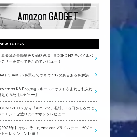
NEW TOPICS
世界最薄＆最軽量級＆価格破壊！SOOEO N2 モバイルバ
ッテリーを買ってみたのでレビュー！
Meta Quest 3Sを買ってつまづく12のあるあるを解決
Keychron K8 Proの軸（キースイッチ）をあれこれ入れ
替えてみた【レビュー】
SOUNDPEATS から「Air5 Pro」登場。1万円を切るのに
ハイエンドな造りのイヤホンをレビュー！
【2025年】待ちに待ったAmazonプライムデー！ガジェ
ットセレクション15選！