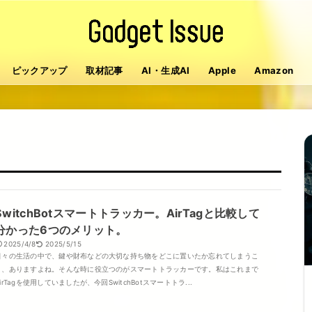
ピックアップ
取材記事
AI・生成AI
Apple
Amazon
SwitchBotスマートトラッカー。AirTagと比較して
分かった6つのメリット。
2025/4/8
2025/5/15
日々の生活の中で、鍵や財布などの大切な持ち物をどこに置いたか忘れてしまうこ
と、ありますよね。​そんな時に役立つのがスマートトラッカーです。​私はこれまで
irTagを使用していましたが、今回SwitchBotスマートトラ...