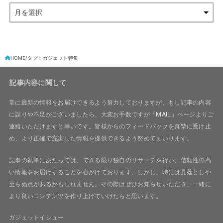
HOME
タグ : ガジェット特集
記事内容に関して
常に最新の情報をお届けできるよう努力しておりますが、もし記事の内容
に誤りや不足がございましたら、大変お手数ですが「
MAIL
」ページよりご
連絡いただけますと幸いです。皆様からのフィードバックを真摯に受け止
め、より正確で充実した情報を提供できるよう努めてまいります。
記事の執筆にあたっては、できる限り独自のリサーチを行い、信頼性の高
い情報をお届けすることを心がけております。しかし、時には見落としや
至らぬ点があるかもしれません。その際はぜひお知らせいただき、一緒に
より良いコンテンツを作り上げていけたらと思います。
ガジェットイシュー