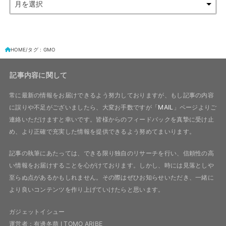
HOME
タグ : GMO
記事内容に関して
常に最新の情報をお届けできるよう努力しておりますが、もし記事の内容
に誤りや不足がございましたら、大変お手数ですが「
MAIL
」ページよりご
連絡いただけますと幸いです。皆様からのフィードバックを真摯に受け止
め、より正確で充実した情報を提供できるよう努めてまいります。
記事の執筆にあたっては、できる限り独自のリサーチを行い、信頼性の高
い情報をお届けすることを心がけております。しかし、時には見落としや
至らぬ点があるかもしれません。その際はぜひお知らせいただき、一緒に
より良いコンテンツを作り上げていけたらと思います。
ガジェットイシュー
運営者：有邊冬萠 I TOMO ARIBE