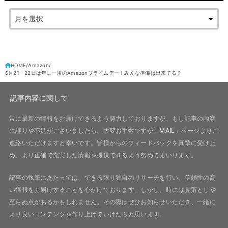
HOME
Amazon
6月21・22日は年に一度のAmazonプライムデー！みんな準備は出来てる？
記事内容に関して
常に最新の情報をお届けできるよう努力しておりますが、もし記事の内容
に誤りや不足がございましたら、大変お手数ですが「
MAIL
」ページよりご
連絡いただけますと幸いです。皆様からのフィードバックを真摯に受け止
め、より正確で充実した情報を提供できるよう努めてまいります。
記事の執筆にあたっては、できる限り独自のリサーチを行い、信頼性の高
い情報をお届けすることを心がけております。しかし、時には見落としや
至らぬ点があるかもしれません。その際はぜひお知らせいただき、一緒に
より良いコンテンツを作り上げていけたらと思います。