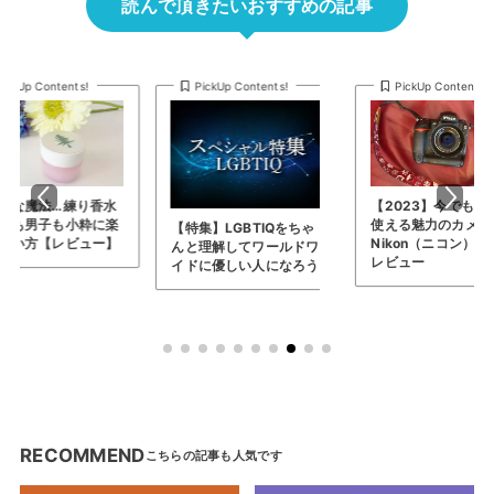
読んで頂きたいおすすめの記事
Up Contents!
PickUp Contents!
PickUp Contents!
な魔法…練り香水
【2023】今でも現役
も男子も小粋に楽
使える魅力のカメラ…
【特集】LGBTIQをちゃ
い方【レビュー】
Nikon（ニコン） D3を
んと理解してワールドワ
レビュー
イドに優しい人になろう
RECOMMEND