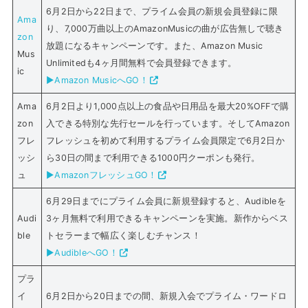
6月2日から22日まで、プライム会員の新規会員登録に限
Ama
り、7,000万曲以上のAmazonMusicの曲が広告無しで聴き
zon
放題になるキャンペーンです。また、Amazon Music
Mus
Unlimitedも4ヶ月間無料で会員登録できます。
ic
▶Amazon MusicへGO！
Ama
6月2日より1,000点以上の食品や日用品を最大20%OFFで購
zon
入できる特別な先行セールを行っています。そしてAmazon
フレ
フレッシュを初めて利用するプライム会員限定で6月2日か
ッシ
ら30日の間まで利用できる1000円クーポンも発行。
ュ
▶AmazonフレッシュGO！
6月29日までにプライム会員に新規登録すると、Audibleを
Audi
3ヶ月無料で利用できるキャンペーンを実施。新作からベス
ble
トセラーまで幅広く楽しむチャンス！
▶AudibleへGO！
プラ
イ
6月2日から20日までの間、新規入会でプライム・ワードロ