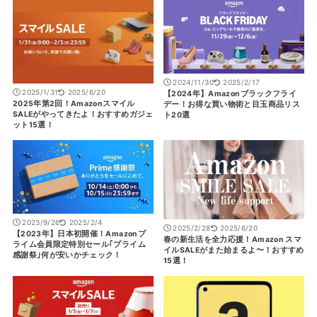
2024/11/30
2025/2/17
2025/1/31
2025/6/20
【2024年】Amazonブラックフライ
2025年第2回！Amazonスマイル
デー！お得な買い物術と目玉商品リス
SALEがやってきたよ！おすすめガジェ
ト20選
ット15選！
2023/9/26
2025/2/4
2025/2/28
2025/6/20
【2023年】日本初開催！Amazonプ
春の新生活を全力応援！Amazon スマ
ライム会員限定特別セール｢プライム
イルSALEがまた始まるよ〜！おすすめ
感謝祭｣何が安いかチェック！
15選！