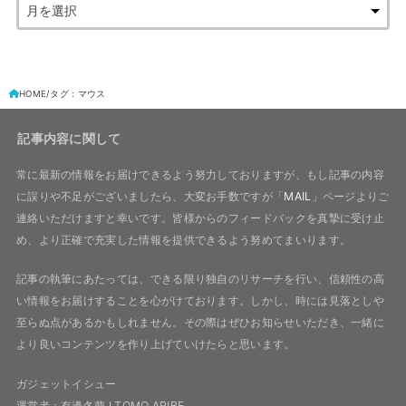
HOME
タグ : マウス
記事内容に関して
常に最新の情報をお届けできるよう努力しておりますが、もし記事の内容
に誤りや不足がございましたら、大変お手数ですが「
MAIL
」ページよりご
連絡いただけますと幸いです。皆様からのフィードバックを真摯に受け止
め、より正確で充実した情報を提供できるよう努めてまいります。
記事の執筆にあたっては、できる限り独自のリサーチを行い、信頼性の高
い情報をお届けすることを心がけております。しかし、時には見落としや
至らぬ点があるかもしれません。その際はぜひお知らせいただき、一緒に
より良いコンテンツを作り上げていけたらと思います。
ガジェットイシュー
運営者：有邊冬萠 I TOMO ARIBE