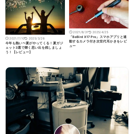
2021/8/31
2025/4/25
「BeBird X17 Pro」スマホアプリと連
2021/7/10
2025/3/26
動するカメラ付き次世代耳かきをレビ
今年も熱い〜夏がやってくる！夏ガジ
ュー
ェット3選で輝く思い出を残しましょ
う！【レビュー】