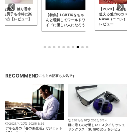
【2023】今でも現役で
レビュー記事100
使える魅力のカメラ…
記念！筆者の選ぶ
特集】LGBTIQをちゃ
Nikon（ニコン） D3を
トガジェットTOP1
と理解してワールドワ
レビュー
ドに優しい人になろう
RECOMMEND
2021/6/16
2025/3/24
2021/4/20
2025/3/26
腕に巻くのが新しい！スタイリッシュ
デキる男の「春の新生活」ガジェット
サングラス「SUNFOLD」をレビュ