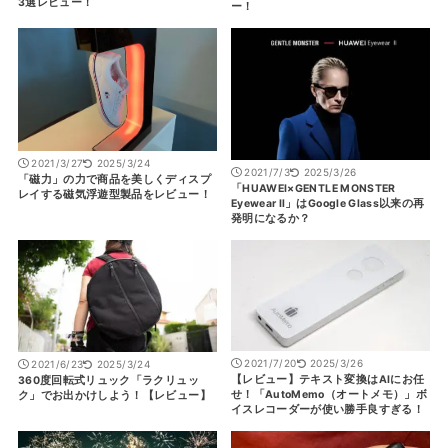
3選レビュー！
ー！
2021/3/27
2025/3/24
2021/7/3
2025/3/26
「磁力」の力で商品を美しくディスプ
「HUAWEI×GENTLE MONSTER
レイする磁気浮遊型製品をレビュー！
Eyewear Ⅱ」はGoogle Glass以来の再
発明になるか？
2021/7/20
2025/3/26
2021/6/23
2025/3/24
【レビュー】テキスト変換はAIにお任
360度回転式リュック「ラクリュッ
せ！「AutoMemo（オートメモ）」ボ
ク」でお出かけしよう！【レビュー】
イスレコーダーが使い勝手良すぎる！