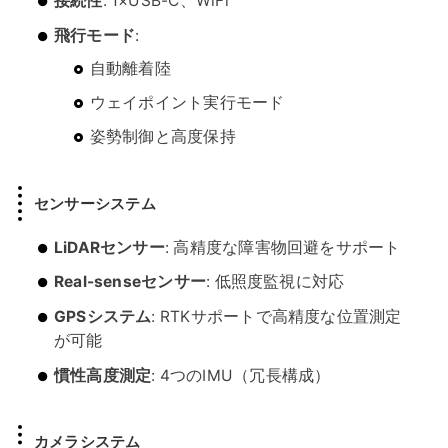
接続性
: 1×USB-C、WiFi
飛行モード
:
自動離着陸
ウェイポイント実行モード
姿勢制御と高度保持
センサーシステム
LiDARセンサー
: 高精度な障害物回避をサポート
Real-senseセンサー
: 低照度監視に対応
GPSシステム
: RTKサポートで高精度な位置測定
が可能
慣性高度測定
: 4つのIMU（冗長構成）
カメラシステム