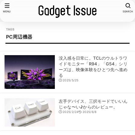
MENU
SEARCH
PC周辺機器
没入感を日常に。TCLのウルトラワ
イドモニター「R94」「G54」シリ
ーズは、映像体験をひとつ先へ進め
る
2025/5/25
左手デバイス、三択モードでいいん
じゃな〜い♪からのレビュー。
2025/2/24
2025/6/8