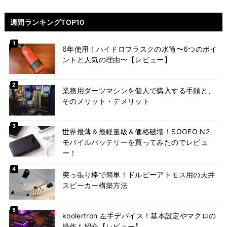
週間ランキングTOP10
6年使用！ハイドロフラスクの水筒〜6つのポイ
ントと人気の理由〜【レビュー】
業務用ダーツマシンを個人で購入する手順と、
そのメリット・デメリット
世界最薄＆最軽量級＆価格破壊！SOOEO N2
モバイルバッテリーを買ってみたのでレビュ
ー！
突っ張り棒で簡単！ドルビーアトモス用の天井
スピーカー構築方法
koolertron 左手デバイス！基本設定やマクロの
操作も紹介【レビュー】