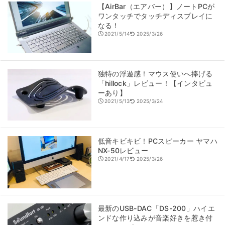
【AirBar（エアバー）】ノートPCが
ワンタッチでタッチディスプレイに
なる！
2021/5/14
2025/3/26
独特の浮遊感！マウス使いへ捧げる
「hillock」レビュー！【インタビュ
ーあり】
2021/5/13
2025/3/24
低音キビキビ！PCスピーカー ヤマハ
NX-50レビュー
2021/4/17
2025/3/26
最新のUSB-DAC「DS-200」ハイエ
ンドな作り込みが音楽好きを惹き付