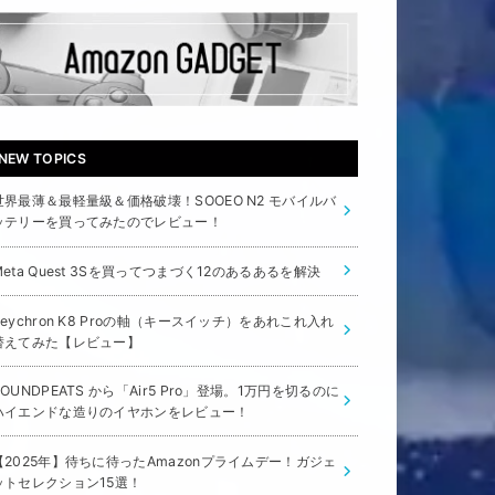
NEW TOPICS
世界最薄＆最軽量級＆価格破壊！SOOEO N2 モバイルバ
ッテリーを買ってみたのでレビュー！
Meta Quest 3Sを買ってつまづく12のあるあるを解決
Keychron K8 Proの軸（キースイッチ）をあれこれ入れ
替えてみた【レビュー】
SOUNDPEATS から「Air5 Pro」登場。1万円を切るのに
ハイエンドな造りのイヤホンをレビュー！
【2025年】待ちに待ったAmazonプライムデー！ガジェ
ットセレクション15選！