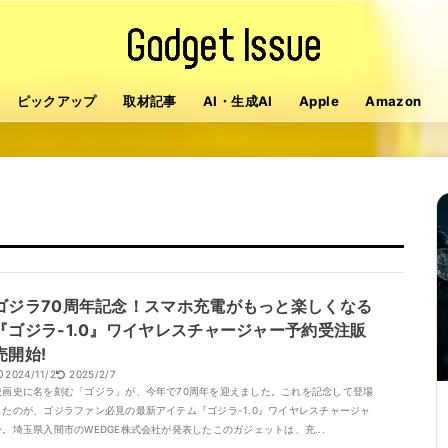
ピックアップ
取材記事
AI・生成AI
Apple
Amazon
ゴジラ70周年記念！スマホ充電がもっと楽しくなる
『ゴジラ-1.0』ワイヤレスチャージャー予約受注販
売開始!
2024/11/2
2025/2/7
映画史に名を刻む「ゴジラ」が、今年で70周年を迎えました。これを記念して登場
したのが、ゴジラファン必見の最新アイテム『ゴジラ-1.0』ワイヤレスチャージャ
ー。埼玉県入間市のWEDGE株式会社が発表したこのガジェットは、充...