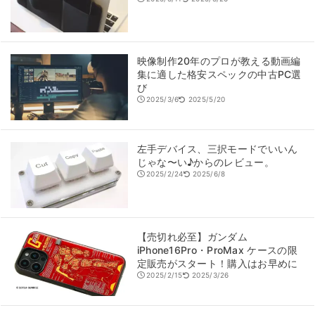
映像制作20年のプロが教える動画編
集に適した格安スペックの中古PC選
び
2025/3/6
2025/5/20
左手デバイス、三択モードでいいん
じゃな〜い♪からのレビュー。
2025/2/24
2025/6/8
【売切れ必至】ガンダム
iPhone16Pro・ProMax ケースの限
定販売がスタート！購入はお早めに
2025/2/15
2025/3/26