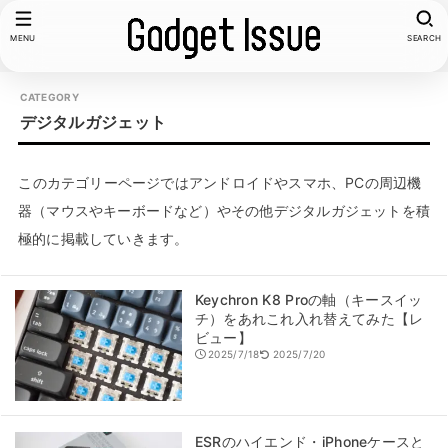
MENU
SEARCH
デジタルガジェット
このカテゴリーページではアンドロイドやスマホ、PCの周辺機
器（マウスやキーボードなど）やその他デジタルガジェットを積
極的に掲載していきます。
Keychron K8 Proの軸（キースイッ
チ）をあれこれ入れ替えてみた【レ
ビュー】
2025/7/18
2025/7/20
ESRのハイエンド・iPhoneケースと