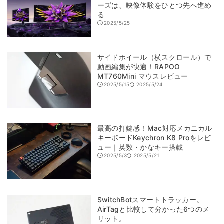
ーズは、映像体験をひとつ先へ進め
る
2025/5/25
サイドホイール（横スクロール）で
動画編集が快適！RAPOO
MT760Mini マウスレビュー
2025/5/15
2025/5/24
最高の打鍵感！Mac対応メカニカル
キーボードKeychron K8 Proをレビ
ュー｜英数・かなキー搭載
2025/5/3
2025/5/21
SwitchBotスマートトラッカー。
AirTagと比較して分かった6つのメ
リット。