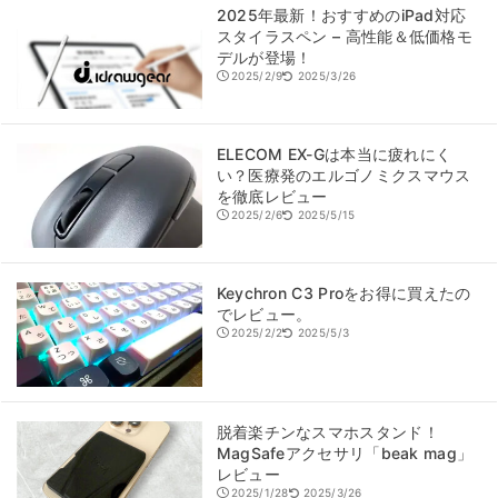
2025年最新！おすすめのiPad対応
スタイラスペン – 高性能＆低価格モ
デルが登場！
2025/2/9
2025/3/26
ELECOM EX-Gは本当に疲れにく
い？医療発のエルゴノミクスマウス
を徹底レビュー
2025/2/6
2025/5/15
Keychron C3 Proをお得に買えたの
でレビュー。
2025/2/2
2025/5/3
脱着楽チンなスマホスタンド！
MagSafeアクセサリ「beak mag」
レビュー
2025/1/28
2025/3/26