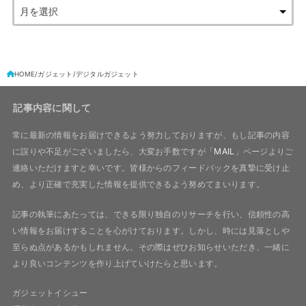
HOME
ガジェット
デジタルガジェット
記事内容に関して
常に最新の情報をお届けできるよう努力しておりますが、もし記事の内容
に誤りや不足がございましたら、大変お手数ですが「
MAIL
」ページよりご
連絡いただけますと幸いです。皆様からのフィードバックを真摯に受け止
め、より正確で充実した情報を提供できるよう努めてまいります。
記事の執筆にあたっては、できる限り独自のリサーチを行い、信頼性の高
い情報をお届けすることを心がけております。しかし、時には見落としや
至らぬ点があるかもしれません。その際はぜひお知らせいただき、一緒に
より良いコンテンツを作り上げていけたらと思います。
ガジェットイシュー