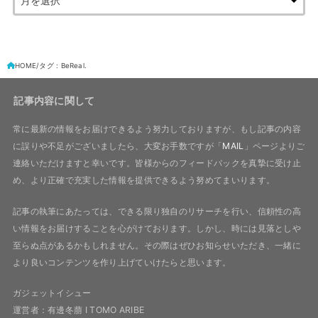
HOME
タグ : BeReal.
記事内容に関して
常に最新の情報をお届けできるよう努力しておりますが、もし記事の内容
に誤りや不足がございましたら、大変お手数ですが「
MAIL
」ページよりご
連絡いただけますと幸いです。皆様からのフィードバックを真摯に受け止
め、より正確で充実した情報を提供できるよう努めてまいります。
記事の執筆にあたっては、できる限り独自のリサーチを行い、信頼性の高
い情報をお届けすることを心がけております。しかし、時には見落としや
至らぬ点があるかもしれません。その際はぜひお知らせいただき、一緒に
より良いコンテンツを作り上げていけたらと思います。
ガジェットイシュー
運営者：有邊冬萠 I TOMO ARIBE