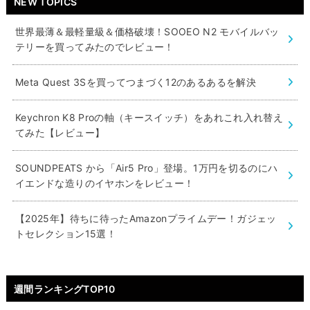
NEW TOPICS
世界最薄＆最軽量級＆価格破壊！SOOEO N2 モバイルバッ
テリーを買ってみたのでレビュー！
Meta Quest 3Sを買ってつまづく12のあるあるを解決
Keychron K8 Proの軸（キースイッチ）をあれこれ入れ替え
てみた【レビュー】
SOUNDPEATS から「Air5 Pro」登場。1万円を切るのにハ
イエンドな造りのイヤホンをレビュー！
【2025年】待ちに待ったAmazonプライムデー！ガジェッ
トセレクション15選！
週間ランキングTOP10