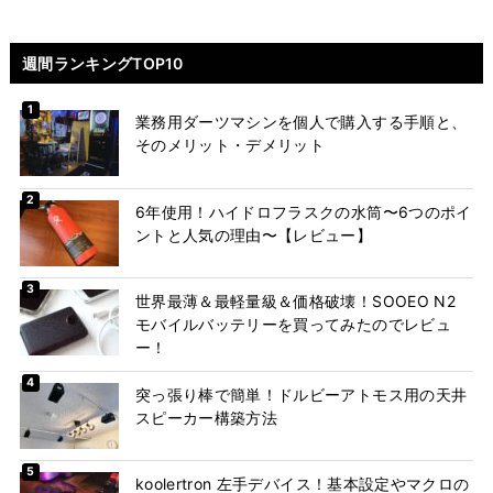
週間ランキングTOP10
業務用ダーツマシンを個人で購入する手順と、
そのメリット・デメリット
6年使用！ハイドロフラスクの水筒〜6つのポイ
ントと人気の理由〜【レビュー】
世界最薄＆最軽量級＆価格破壊！SOOEO N2
モバイルバッテリーを買ってみたのでレビュ
ー！
突っ張り棒で簡単！ドルビーアトモス用の天井
スピーカー構築方法
koolertron 左手デバイス！基本設定やマクロの