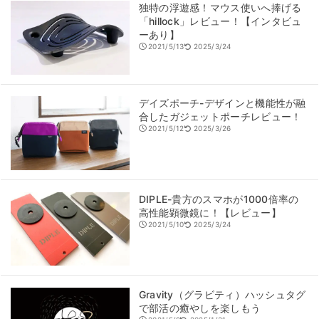
独特の浮遊感！マウス使いへ捧げる
「hillock」レビュー！【インタビュ
ーあり】
2021/5/13
2025/3/24
デイズポーチ-デザインと機能性が融
合したガジェットポーチレビュー！
2021/5/12
2025/3/26
DIPLE-貴方のスマホが1000倍率の
高性能顕微鏡に！【レビュー】
2021/5/10
2025/3/24
Gravity（グラビティ）ハッシュタグ
で部活の癒やしを楽しもう