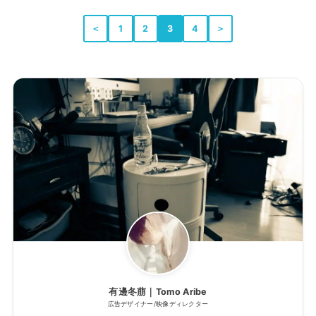
＜
1
2
3
4
＞
有邊冬萠｜Tomo Aribe
広告デザイナー/映像ディレクター