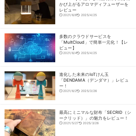
かび上がるアロマディフューザーを
レビュー
2021/6/6
2025/4/25
多数のクラウドサービスを
「MultCloud」で簡単一元化！【レ
ビュー】
2021/6/4
2025/4/25
進化した未来のIoTけん玉
「DENDAMA（デンダマ）」レビュ
ー！
2021/6/2
2025/3/26
最高にミニマルな財布「SECRID（シ
ークリッド）」の魅力をレビュー！
2021/5/27
2025/3/26