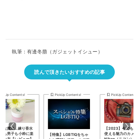
執筆：有邊冬萠（ガジェットイシュー）
読んで頂きたいおすすめの記事
PickUp Contents!
PickUp Contents!
PickUp Contents!
【2023】今でも現役で
レビュー記事100本
使える魅力のカメラ…
記念！筆者の選ぶ、
集】LGBTIQをちゃ
Nikon（ニコン） D3を
トガジェットTOP10