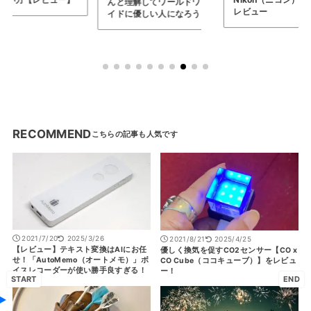
理解してワールドワ
レビュー
に優しい人になろう
RECOMMEND
2021/7/20
2025/3/26
2021/8/21
2025/4/25
【レビュー】テキスト変換はAIにお任
優しく換気を促すCO2センサー【CO x
せ！「AutoMemo（オートメモ）」ボ
CO Cube（ココキューブ）】をレビュ
イスレコーダーが使い勝手良すぎる！
ー！
START
END