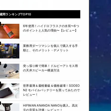
週間ランキングTOP10
6年使用！ハイドロフラスクの水筒〜6つ
のポイントと人気の理由〜【レビュー】
業務用ダーツマシンを個人で購入する手
順と、そのメリット・デメリット
突っ張り棒で簡単！ドルビーアトモス用
の天井スピーカー構築方法
世界最薄＆最軽量級＆価格破壊！SOOEO
N2 モバイルバッテリーを買ってみたので
レビュー！
HIFIMAN ANANDA NANOを購入。高次
元の音質を評価・レビュー！