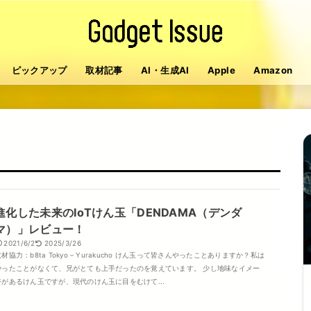
ピックアップ
取材記事
AI・生成AI
Apple
Amazon
進化した未来のIoTけん玉「DENDAMA（デンダ
マ）」レビュー！
2021/6/2
2025/3/26
取材協力：b8ta Tokyo – Yurakucho けん玉って皆さんやったことありますか？私は
やったことがなくて、兄がとても上手だったのを覚えています。 少し地味なイメー
ジがあるけん玉ですが、現代のけん玉に目をむけて...