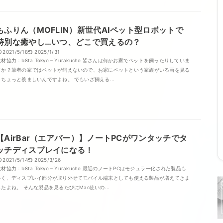
もふりん（MOFLIN）新世代AIペット型ロボットで
特別な癒やし…いつ、どこで買えるの？
2021/5/18
2025/1/31
取材協力：b8ta Tokyo – Yurakucho 皆さんは何かお家でペットを飼ったりしていま
すか？筆者の家ではペットが飼えないので、お家にペットという家族がいる画を見る
とちょっと羨ましいんですよね。 でもいざ飼える...
【AirBar（エアバー）】ノートPCがワンタッチでタ
ッチディスプレイになる！
2021/5/14
2025/3/26
材協力：b8ta Tokyo – Yurakucho 最近のノートPCはモジュラー化された製品も
多く、ディスプレイ部分が取り外せてモバイル端末としても使える製品が増えてきま
したよね。 そんな製品を見るたびにMac使いの...