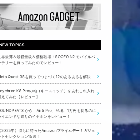
NEW TOPICS
世界最薄＆最軽量級＆価格破壊！SOOEO N2 モバイルバ
ッテリーを買ってみたのでレビュー！
Meta Quest 3Sを買ってつまづく12のあるあるを解決
Keychron K8 Proの軸（キースイッチ）をあれこれ入れ
替えてみた【レビュー】
SOUNDPEATS から「Air5 Pro」登場。1万円を切るのに
ハイエンドな造りのイヤホンをレビュー！
【2025年】待ちに待ったAmazonプライムデー！ガジェ
ットセレクション15選！