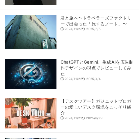
君と旅へ〜トラベラーズファクトリ
ーで出会った「旅するノート」〜
2024/11/28
2025/6/5
ChatGPTとGemini、生成AIを広告制
作デザインの視点でレビューしてみ
た
2024/11/26
2025/4/4
【デスクツアー】ガジェットブロガ
ーの愛しいデスク環境をこっそり紹
介！
2024/11/21
2025/6/29