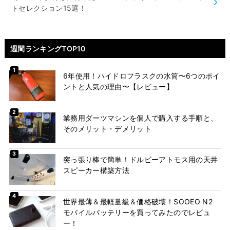
トセレクション15選！
週間ランキングTOP10
6年使用！ハイドロフラスクの水筒〜6つのポイ
ントと人気の理由〜【レビュー】
業務用ダーツマシンを個人で購入する手順と、
そのメリット・デメリット
突っ張り棒で簡単！ドルビーアトモス用の天井
スピーカー構築方法
世界最薄＆最軽量級＆価格破壊！SOOEO N2
モバイルバッテリーを買ってみたのでレビュ
ー！