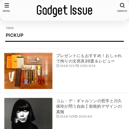
MENU
SEARCH
PICKUP
プレゼントにもおすすめ！おしゃれ
で拘りの文房具20選＆レビュー
2024/12/21
2025/3/26
コム・デ・ギャルソンの哲学と川久
保玲が問う自由 | 前衛的デザインの
真髄
2024/12/6
2025/4/4