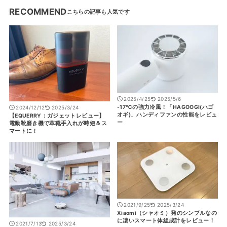
RECOMMEND
2025/4/25
2025/5/6
-17℃の強力冷風！「HAGOOGI(ハゴ
2024/12/12
2025/3/24
オギ)」ハンディファンの性能をレビュ
【EQUERRY：ガジェットレビュー】
ー
電動靴磨き機で革靴手入れが時短＆ス
マートに！
2021/9/25
2025/3/24
Xiaomi（シャオミ）発のシンプルなの
に凄いスマート体組成計をレビュー！
2021/7/13
2025/3/24