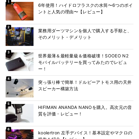
6年使用！ハイドロフラスクの水筒〜6つのポイ
ントと人気の理由〜【レビュー】
業務用ダーツマシンを個人で購入する手順と、
そのメリット・デメリット
世界最薄＆最軽量級＆価格破壊！SOOEO N2
モバイルバッテリーを買ってみたのでレビュ
ー！
突っ張り棒で簡単！ドルビーアトモス用の天井
スピーカー構築方法
HIFIMAN ANANDA NANOを購入。高次元の音
質を評価・レビュー！
koolertron 左手デバイス！基本設定やマクロの