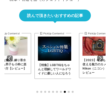
読んで頂きたいおすすめの記事
PickUp Contents!
PickUp Contents!
Pic
【2023】今でも現役で
レビュ
使える魅力のカメラ…
記念！
【特集】LGBTIQをちゃ
Nikon（ニコン） D3を
トガジェ
んと理解してワールドワ
レビュー
イドに優しい人になろう