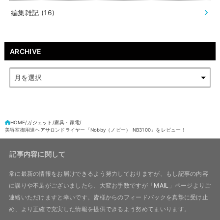
編集雑記
(16)
ARCHIVE
HOME
ガジェット
家具・家電
美容室御用達ヘアサロンドライヤー「Nobby（ノビー） NB3100」をレビュー！
記事内容に関して
常に最新の情報をお届けできるよう努力しておりますが、もし記事の内容
に誤りや不足がございましたら、大変お手数ですが「
MAIL
」ページよりご
連絡いただけますと幸いです。皆様からのフィードバックを真摯に受け止
め、より正確で充実した情報を提供できるよう努めてまいります。