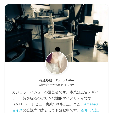
有邊冬萠｜Tomo Aribe
広告デザイナー/映像ディレクター
ガジェットイシューの運営者です。本業は広告デザイ
ナー、詩を綴るのが好きな性的マイノリティです
（MTFTX）レビュー実績100件以上。また、
Amebaチ
ョイス
の公認専門家としても活動中です。
監修した記