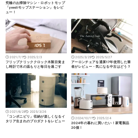
究極のお掃除マシン・ロボットモップ
「yeediモップステーション」をレビ
ュー！
2021/7/1
2025/2/3
2025/3/29
2025/5/27
フリップクリッククロック木製目覚ま
アーロンチェアを通算17年使用した筆
し時計で木の温もりと毎日を過ごす
者がレビュー・気になる中古はどう？
2021/6/28
2025/3/26
「コンポニビリ」収納が楽しくなるイ
2024/10/11
2025/2/4
タリア生まれのプロダクトをレビュー
2024年の暮れに買いたい！家電製品
20個！