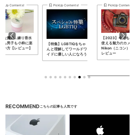
PickUp Contents!
PickUp Contents!
PickUp Contents!
【2023】今でも現役で
レビュー記事100本
使える魅力のカメラ…
記念！筆者の選ぶ、
集】LGBTIQをちゃ
Nikon（ニコン） D3を
トガジェットTOP10
理解してワールドワ
レビュー
に優しい人になろう
RECOMMEND