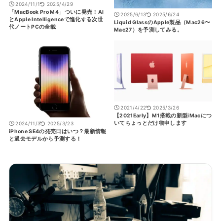
2024/11/1
2025/4/29
「MacBook Pro M4」ついに発売！AI
2025/6/13
2025/6/24
とApple Intelligenceで進化する次世
Liquid GlassのApple製品（Mac26〜
代ノートPCの全貌
Mac27）を予測してみる。
2021/4/22
2025/3/26
【2021Early】M1搭載の新型iMacにつ
いてちょっとだけ物申します
2024/11/3
2025/3/23
iPhone SE4の発売日はいつ？最新情報
と過去モデルから予測する！