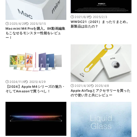
2021/6/8
2025/2/3
WWDC21（2021）まったりまとめ。
2025/4/29
2025/5/15
新製品は出たの？
Mac mini M4 Proを購入。8K動画編集
もこなせるモンスター性能をレビュ
ー！
2024/11/6
2025/4/29
2021/4/30
2025/4/8
【2024】Apple M4シリーズの魅力・
Apple AirTagとアクセサリーを買った
そしてAmazonで買うべし！
ので使い方と共にレビュー