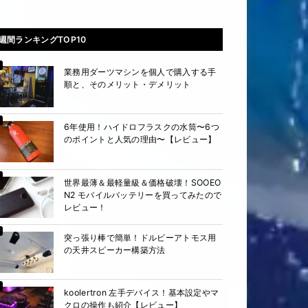
週間ランキングTOP10
業務用ダーツマシンを個人で購入する手
順と、そのメリット・デメリット
6年使用！ハイドロフラスクの水筒〜6つ
のポイントと人気の理由〜【レビュー】
世界最薄＆最軽量級＆価格破壊！SOOEO
N2 モバイルバッテリーを買ってみたので
レビュー！
突っ張り棒で簡単！ドルビーアトモス用
の天井スピーカー構築方法
koolertron 左手デバイス！基本設定やマ
クロの操作も紹介【レビュー】