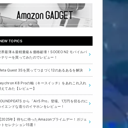
NEW TOPICS
世界最薄＆最軽量級＆価格破壊！SOOEO N2 モバイルバ
ッテリーを買ってみたのでレビュー！
Meta Quest 3Sを買ってつまづく12のあるあるを解決
Keychron K8 Proの軸（キースイッチ）をあれこれ入れ
替えてみた【レビュー】
SOUNDPEATS から「Air5 Pro」登場。1万円を切るのに
ハイエンドな造りのイヤホンをレビュー！
【2025年】待ちに待ったAmazonプライムデー！ガジェ
ットセレクション15選！