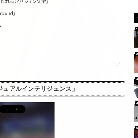
れる（？）「ジェン文字」
ound」
リ
「ビジュアルインテリジェンス」