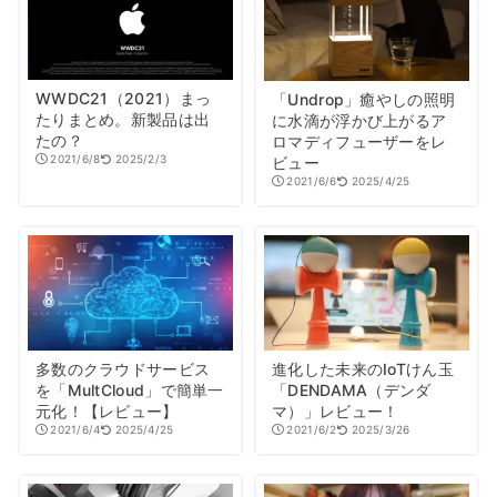
WWDC21（2021）まっ
「Undrop」癒やしの照明
たりまとめ。新製品は出
に水滴が浮かび上がるア
たの？
ロマディフューザーをレ
2021/6/8
2025/2/3
ビュー
2021/6/6
2025/4/25
多数のクラウドサービス
進化した未来のIoTけん玉
を「MultCloud」で簡単一
「DENDAMA（デンダ
元化！【レビュー】
マ）」レビュー！
2021/6/4
2025/4/25
2021/6/2
2025/3/26