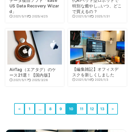
データ復旧ソフト「Ease
代AIペット型ロボットで
US Data Recovery Wizar
特別な癒やし…いつ、どこ
d」
で買えるの？
2021/5/19
2025/4/25
2021/5/18
2025/1/31
【編集雑記】オフィスデ
AirTag（エアタグ）のケ
スクを新しくしました
ース21選！【国内版】
2021/5/16
2025/1/3
2021/5/17
2025/3/26
＜
1
…
8
9
10
11
12
13
＞