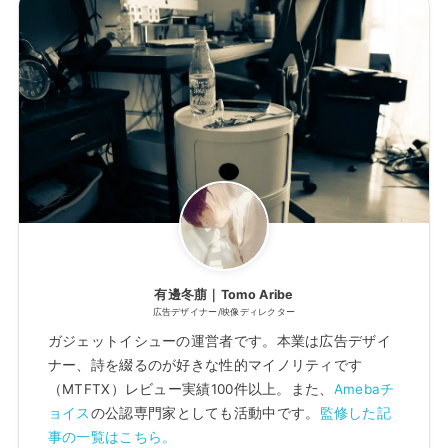
有邊冬萠｜Tomo Aribe
広告デザイナー/映像ディレクター
ガジェットイシューの運営者です。本業は広告デザイ
ナー、詩を綴るのが好きな性的マイノリティです
（MTFTX）レビュー実績100件以上。また、
Amebaチ
ョイス
の公認専門家としても活動中です。
監修した記
事の一覧はこちら。