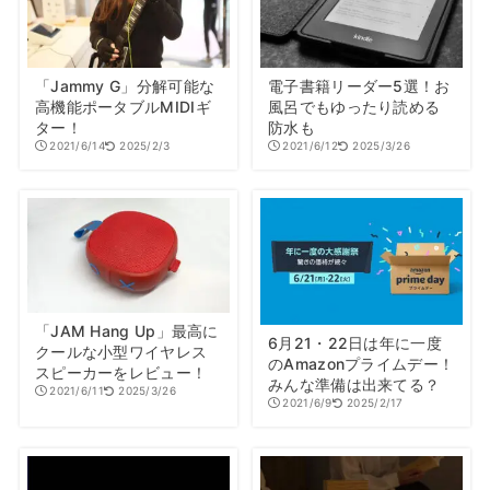
「Jammy G」分解可能な
電子書籍リーダー5選！お
高機能ポータブルMIDIギ
風呂でもゆったり読める
ター！
防水も
2021/6/14
2025/2/3
2021/6/12
2025/3/26
「JAM Hang Up」最高に
6月21・22日は年に一度
クールな小型ワイヤレス
のAmazonプライムデー！
スピーカーをレビュー！
みんな準備は出来てる？
2021/6/11
2025/3/26
2021/6/9
2025/2/17