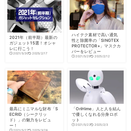
ハイテク素材で高い通気
2021年（前半期）最新の
性と除菌率の「SINGTEX
ガジェット15選！オシャ
PROTECTOR+」マスクカ
レに行こう！
バーをレビュー
2021/5/30
2025/2/17
2021/5/29
2025/2/12
最高にミニマルな財布「S
「OriHime」人と人を結ん
ECRID（シークリッ
で優しくなれる分身ロボ
ド）」の魅力をレビュ
ット
ー！
2021/5/23
2025/2/3
2021/5/27
2025/3/26